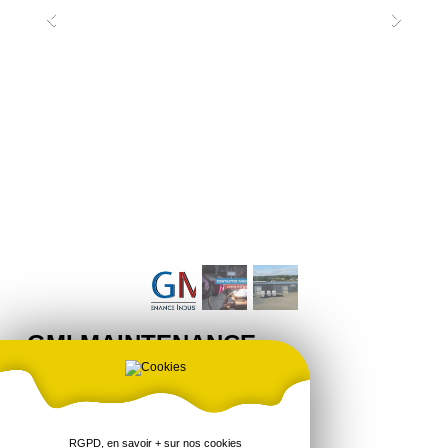
GMI MAINTENANCE
INDUSTRIELLE
PA La Gautraie Ouest
22230 TREMOREL
Tel : 02 96 25 29 76
RGPD, en savoir + sur nos cookies