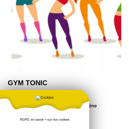
GYM TONIC
ASSOCIATION
Présidente: Mme PERTUISEL Marylène
RGPD, en savoir + sur nos cookies
Contact: 02 96 25 21 81