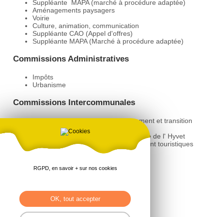
Suppléante MAPA (marché à procédure adaptée)
Aménagements paysagers
Voirie
Culture, animation, communication
Suppléante CAO (Appel d'offres)
Suppléante MAPA (Marché à procédure adaptée)
Commissions Administratives
Impôts
Urbanisme
Commissions Intercommunales
Commission agriculture, environnement et transition
énergétique et écologique
Syndicat d'alimentation en eau potable de l' Hyvet
Commission tourisme et développement touristiques
Déléguée / Référente
RGPD, en savoir + sur nos cookies
Urbanisme
Monde agricole
OK, tout accepter