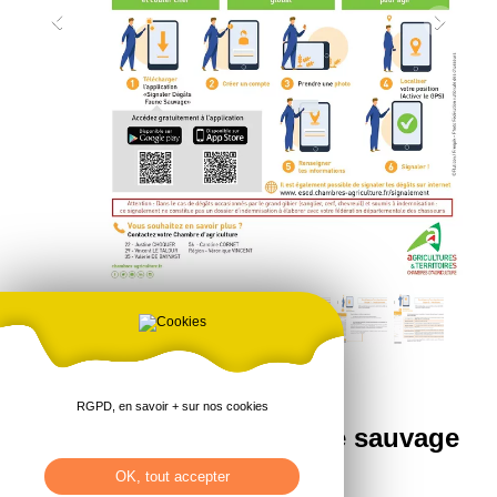
RGPD, en savoir + sur nos cookies
Signalement dégât faune sauvage
[]
OK, tout accepter